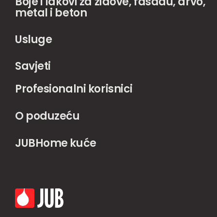
Boje i lakovi za zidove, fasadu, drvo,
metal i beton
Usluge
Savjeti
Profesionalni korisnici
O poduzeću
JUBHome kuće