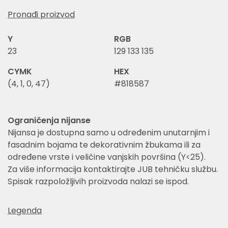
Pronađi proizvod
Y
RGB
23
129 133 135
CYMK
HEX
(4, 1, 0, 47)
#818587
Ograničenja nijanse
Nijansa je dostupna samo u određenim unutarnjim i
fasadnim bojama te dekorativnim žbukama ili za
određene vrste i veličine vanjskih površina (Y<25).
Za više informacija kontaktirajte JUB tehničku službu.
Spisak razpoložljivih proizvoda nalazi se ispod.
Legenda