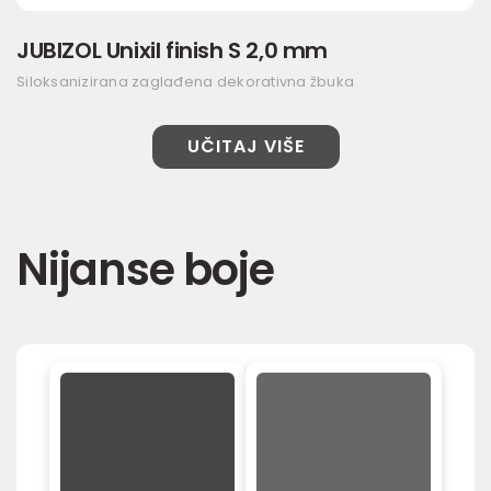
JUBIZOL Unixil finish S 2,0 mm
Siloksanizirana zaglađena dekorativna žbuka
UČITAJ VIŠE
Nijanse boje