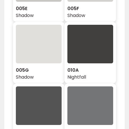
005E
005F
Shadow
Shadow
005G
010A
Shadow
Nightfall