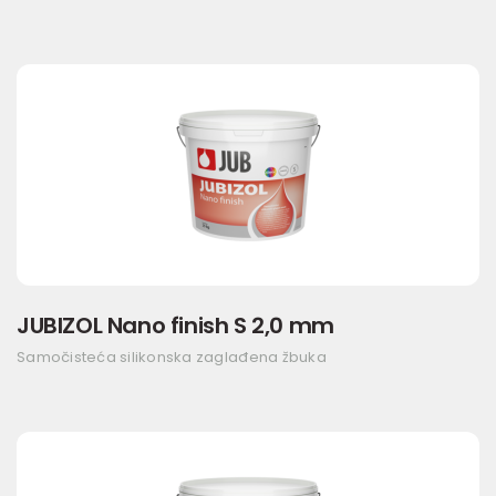
JUBIZOL Nano finish S 2,0 mm
Samočisteća silikonska zaglađena žbuka