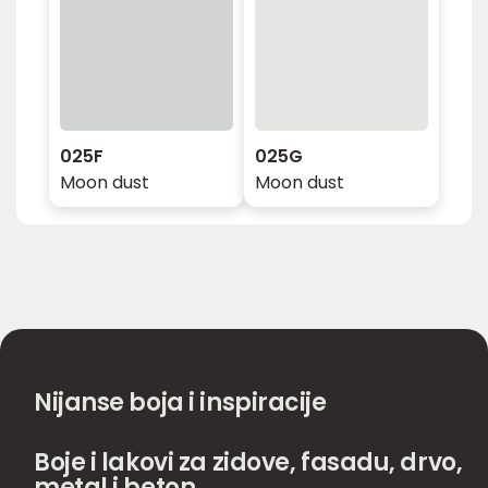
025F
025G
Moon dust
Moon dust
Nijanse boja i inspiracije
Boje i lakovi za zidove, fasadu, drvo,
metal i beton