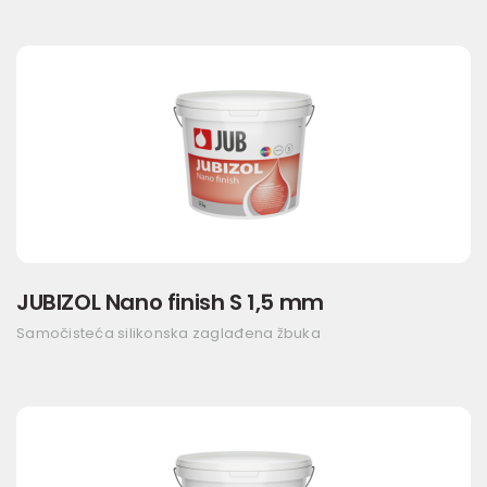
JUBIZOL Nano finish S 1,5 mm
Samočisteća silikonska zaglađena žbuka