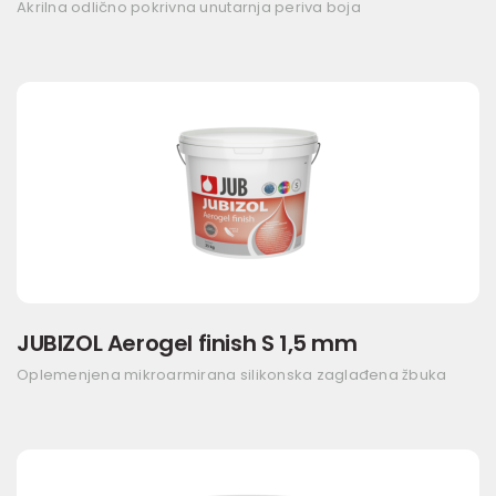
Akrilna odlično pokrivna unutarnja periva boja
JUBIZOL Aerogel finish S 1,5 mm
Oplemenjena mikroarmirana silikonska zaglađena žbuka