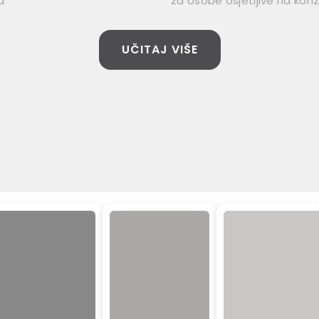
a
za osobe osjetljive na kon
UČITAJ VIŠE