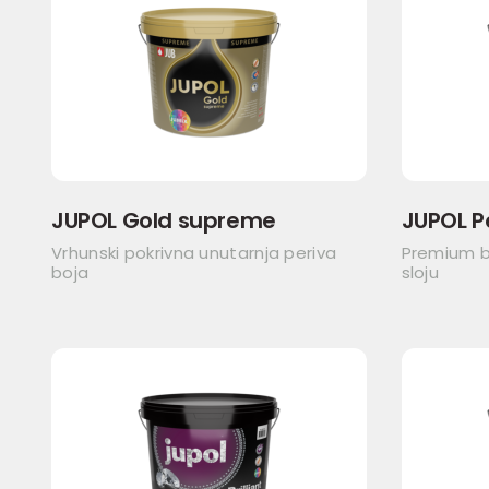
JUPOL Gold supreme
JUPOL P
Vrhunski pokrivna unutarnja periva
Premium b
boja
sloju