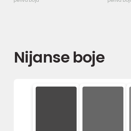
periva boja
periva boj
Nijanse boje