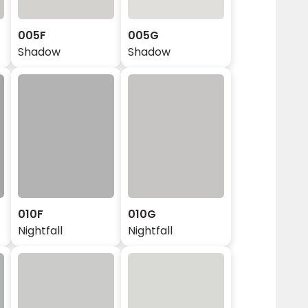
005F
005G
Shadow
Shadow
010F
010G
Nightfall
Nightfall