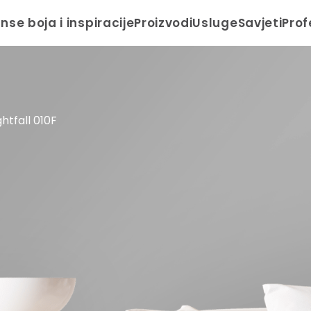
anse boja i inspiracije
Proizvodi
Usluge
Savjeti
Prof
ghtfall 010F