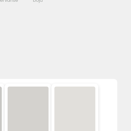
zervanse
boja