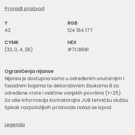
Pronađi proizvod
Y
RGB
42
124 184 177
CYMK
HEX
(33, 0, 4, 28)
#7CB8B1
Ograničenja nijanse
Nijansa je dostupna samo u određenim unutarnjim i
fasadnim bojama te dekorativnim žbukama ili za
određene vrste i veličine vanjskih površina (Y<25).
Za više informacija kontaktirajte JUB tehničku službu.
Spisak razpoložljivih proizvoda nalazi se ispod.
Legenda