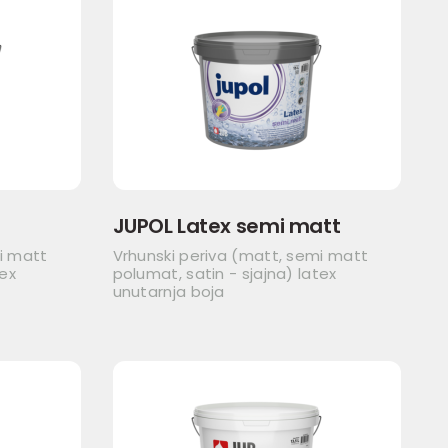
JUPOL Latex semi matt
i matt
Vrhunski periva (matt, semi matt
tex
polumat, satin - sjajna) latex
unutarnja boja