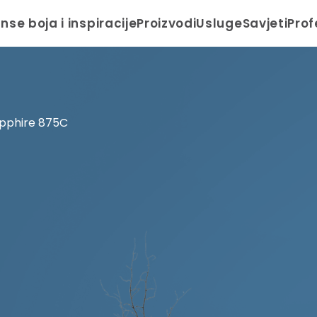
anse boja i inspiracije
Proizvodi
Usluge
Savjeti
Prof
pphire 875C