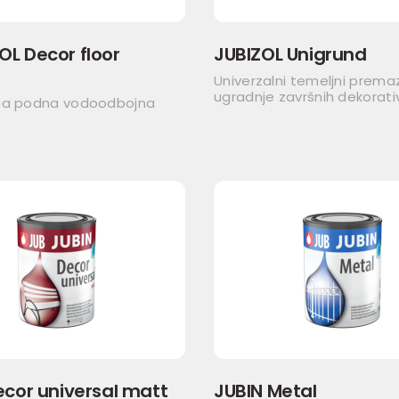
L Decor floor
JUBIZOL Unigrund
Univerzalni temeljni premaz
ugradnje završnih dekorati
na podna vodoodbojna
ecor universal matt
JUBIN Metal