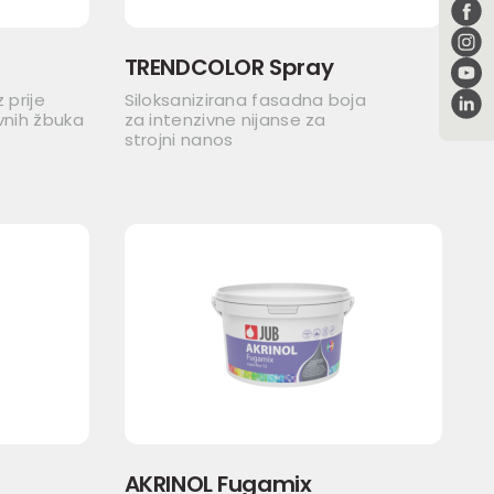
TRENDCOLOR Spray
 prije
Siloksanizirana fasadna boja
vnih žbuka
za intenzivne nijanse za
strojni nanos
AKRINOL Fugamix