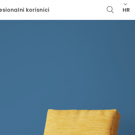
HR
esionalni korisnici