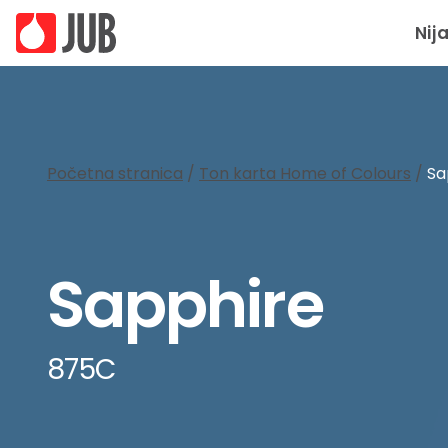
Nij
Početna stranica
/
Ton karta Home of Colours
/
Sa
Sapphire
875C