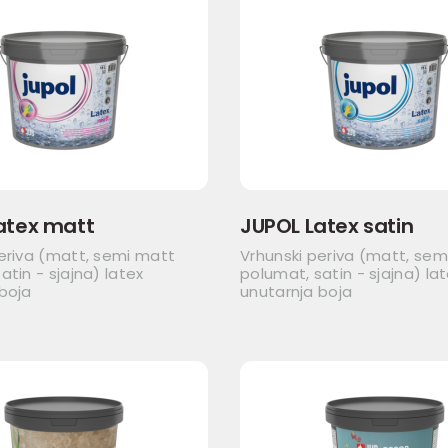
atex matt
JUPOL Latex satin
eriva (matt, semi matt
Vrhunski periva (matt, sem
atin - sjajna) latex
polumat, satin - sjajna) la
boja
unutarnja boja