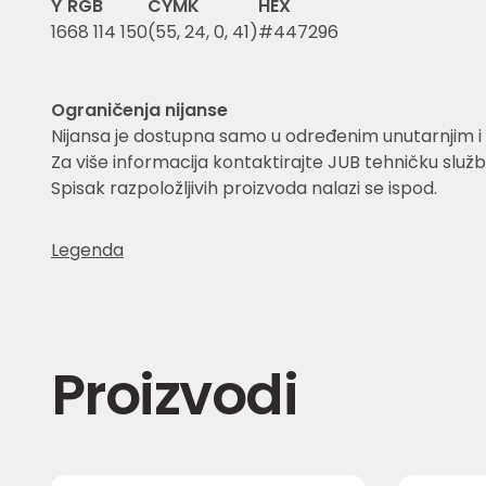
Y
RGB
CYMK
HEX
16
68 114 150
(55, 24, 0, 41)
#447296
Ograničenja nijanse
Nijansa je dostupna samo u određenim unutarnjim i 
Za više informacija kontaktirajte JUB tehničku služb
Spisak razpoložljivih proizvoda nalazi se ispod.
Legenda
Proizvodi