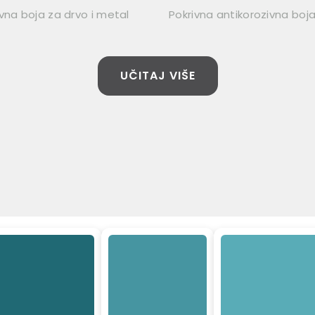
vna boja za drvo i metal
Pokrivna antikorozivna boj
UČITAJ VIŠE