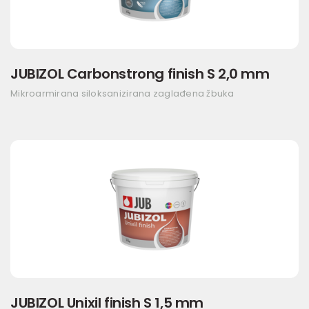
JUBIZOL Carbonstrong finish S 2,0 mm
Mikroarmirana siloksanizirana zaglađena žbuka
JUBIZOL Unixil finish S 1,5 mm