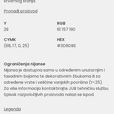
stvarnog stanja.
Pronađi proizvod
Y
RGB
29
61 157 190
CYMK
HEX
(68, 17, 0, 25)
#3D9DBE
Ograničenja nijanse
Nijansa je dostupna samo u određenim unutarnjim i
fasadnim bojama te dekorativnim žbukama ili za
određene vrste i veličine vanjskih površina (Y<25).
Za više informacija kontaktirajte JUB tehničku službu.
Spisak razpoložljivih proizvoda nalazi se ispod.
Legenda