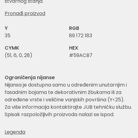
stvarnog stanja.
Pronađi proizvod
Y
RGB
35
89 172 183
CYMK
HEX
(51, 6, 0, 28)
#59ACB7
Ograničenja nijanse
Nijansa je dostupna samo u određenim unutarnjim i
fasadnim bojama te dekorativnim žbukama ili za
određene vrste i veličine vanjskih površina (Y<25).
Za više informacija kontaktirajte JUB tehničku službu.
Spisak razpoložljivih proizvoda nalazi se ispod.
Legenda