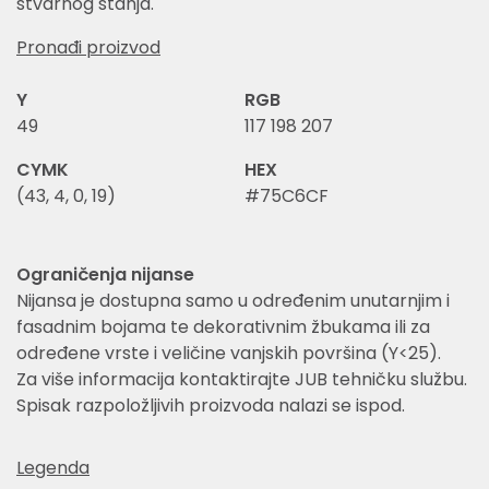
stvarnog stanja.
Pronađi proizvod
Y
RGB
49
117 198 207
CYMK
HEX
(43, 4, 0, 19)
#75C6CF
Ograničenja nijanse
Nijansa je dostupna samo u određenim unutarnjim i
fasadnim bojama te dekorativnim žbukama ili za
određene vrste i veličine vanjskih površina (Y<25).
Za više informacija kontaktirajte JUB tehničku službu.
Spisak razpoložljivih proizvoda nalazi se ispod.
Legenda