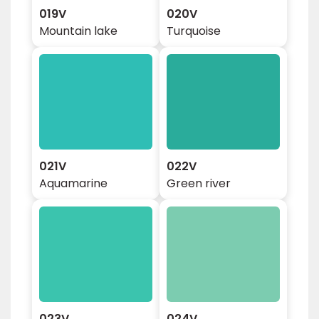
019V
020V
Mountain lake
Turquoise
021V
022V
Aquamarine
Green river
023V
024V