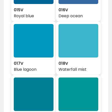
015V
016V
Royal blue
Deep ocean
017V
018V
Blue lagoon
Waterfall mist