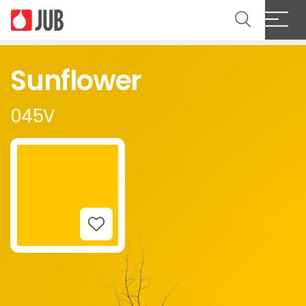
Sunflower
045V
Add to Wishlist