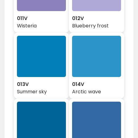
011V
012V
Wisteria
Blueberry frost
013V
014V
Summer sky
Arctic wave