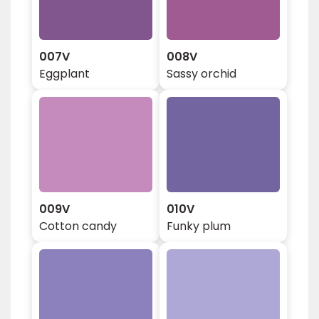
007V
008V
Eggplant
Sassy orchid
009V
010V
Cotton candy
Funky plum