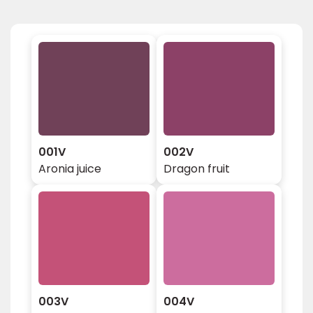
001V
002V
Aronia juice
Dragon fruit
003V
004V