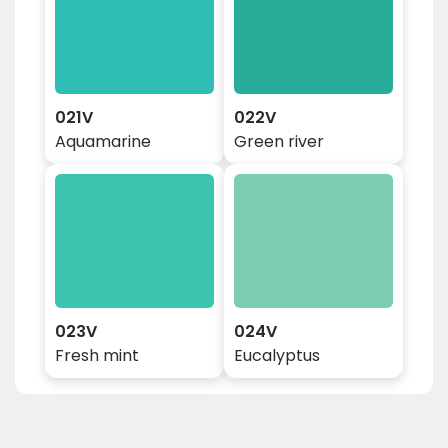
021V
022V
Aquamarine
Green river
023V
024V
Fresh mint
Eucalyptus