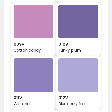
009V
010V
Cotton candy
Funky plum
011V
012V
Wisteria
Blueberry frost