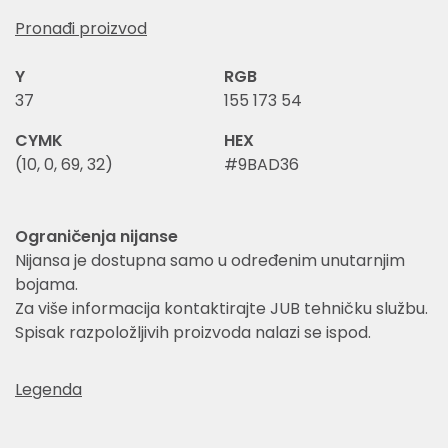
Pronađi proizvod
Y
RGB
37
155 173 54
CYMK
HEX
(10, 0, 69, 32)
#9BAD36
Ograničenja nijanse
Nijansa je dostupna samo u određenim unutarnjim
bojama.
Za više informacija kontaktirajte JUB tehničku službu.
Spisak razpoložljivih proizvoda nalazi se ispod.
Legenda