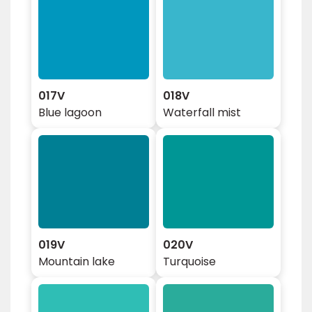
017V
018V
Blue lagoon
Waterfall mist
019V
020V
Mountain lake
Turquoise