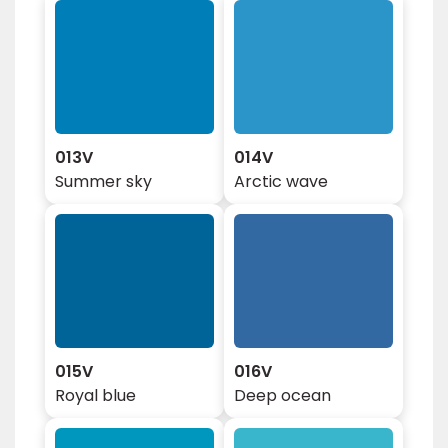
013V
014V
Summer sky
Arctic wave
015V
016V
Royal blue
Deep ocean