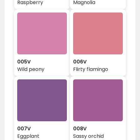
Raspberry
Magnolia
005V
006V
Wild peony
Flirty flamingo
007V
008V
Eggplant
Sassy orchid