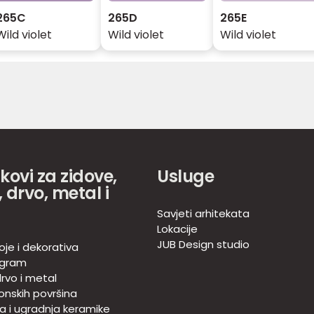
265C
265D
265E
Wild violet
Wild violet
Wild violet
akovi za zidove,
Usluge
 drvo, metal i
Savjeti arhitekata
Lokacije
JUB Design studio
oje i dekorativa
ogram
rvo i metal
onskih površina
ja i ugradnja keramike