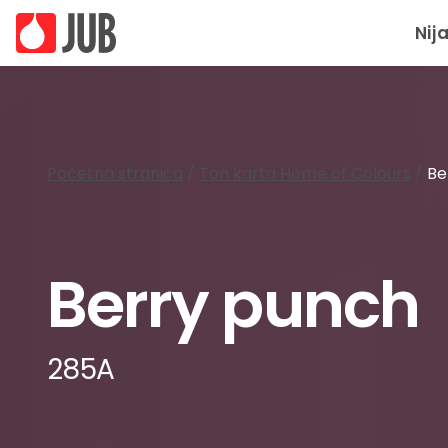
Nij
Početna stranica
/
Ton karta Home of Colours
/
Be
Berry punch
285A