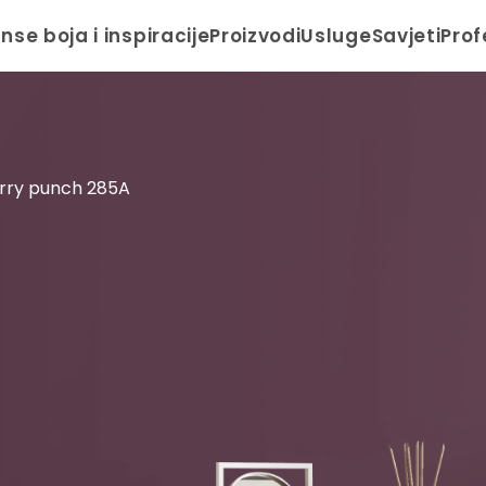
anse boja i inspiracije
Proizvodi
Usluge
Savjeti
Prof
rry punch 285A