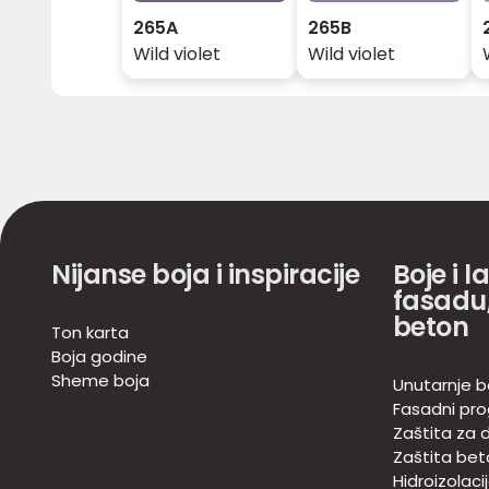
265A
265B
Wild violet
Wild violet
Nijanse boja i inspiracije
Boje i l
fasadu,
beton
Ton karta
Boja godine
Sheme boja
Unutarnje b
Fasadni pr
Zaštita za d
Zaštita bet
Hidroizolaci