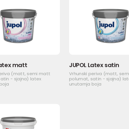
atex matt
JUPOL Latex satin
eriva (matt, semi matt
Vrhunski periva (matt, sem
atin - sjajna) latex
polumat, satin - sjajna) la
boja
unutarnja boja