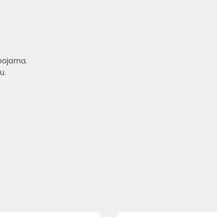
bojama.
u.