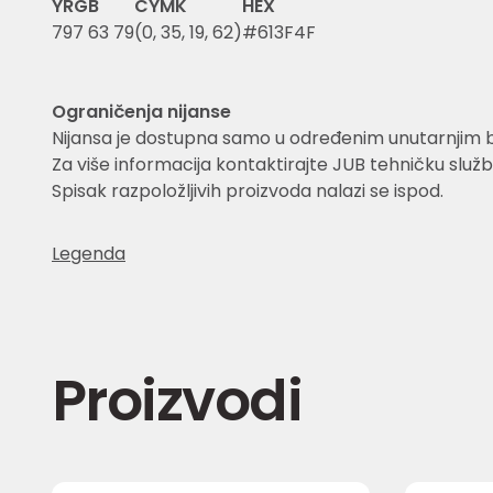
Y
RGB
CYMK
HEX
7
97 63 79
(0, 35, 19, 62)
#613F4F
Ograničenja nijanse
Nijansa je dostupna samo u određenim unutarnjim 
Za više informacija kontaktirajte JUB tehničku služb
Spisak razpoložljivih proizvoda nalazi se ispod.
Legenda
Proizvodi