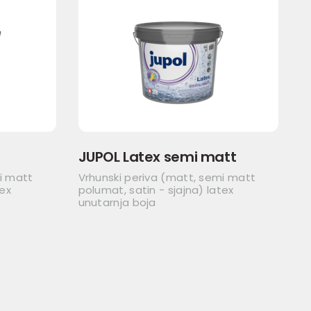
JUPOL Latex semi matt
i matt
Vrhunski periva (matt, semi matt
tex
polumat, satin - sjajna) latex
unutarnja boja