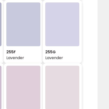
255F
255G
Lavender
Lavender