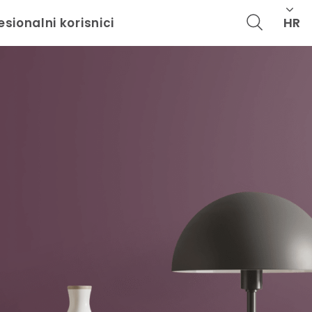
HR
esionalni korisnici