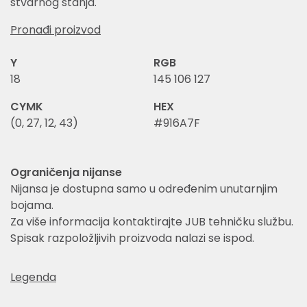
stvarnog stanja.
Pronađi proizvod
Y
RGB
18
145 106 127
CYMK
HEX
(0, 27, 12, 43)
#916A7F
Ograničenja nijanse
Nijansa je dostupna samo u određenim unutarnjim
bojama.
Za više informacija kontaktirajte JUB tehničku službu.
Spisak razpoložljivih proizvoda nalazi se ispod.
Legenda