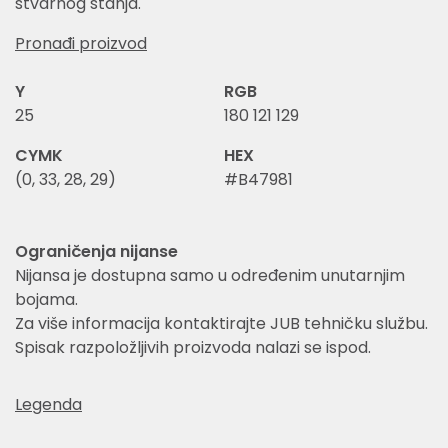
stvarnog stanja.
Pronađi proizvod
Y
RGB
25
180 121 129
CYMK
HEX
(0, 33, 28, 29)
#B47981
Ograničenja nijanse
Nijansa je dostupna samo u određenim unutarnjim
bojama.
Za više informacija kontaktirajte JUB tehničku službu.
Spisak razpoložljivih proizvoda nalazi se ispod.
Legenda