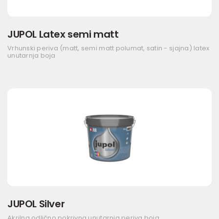
JUPOL Latex semi matt
Vrhunski periva (matt, semi matt polumat, satin - sjajna) latex
unutarnja boja
JUPOL Silver
Akrilna odlično pokrivna unutarnja periva boja