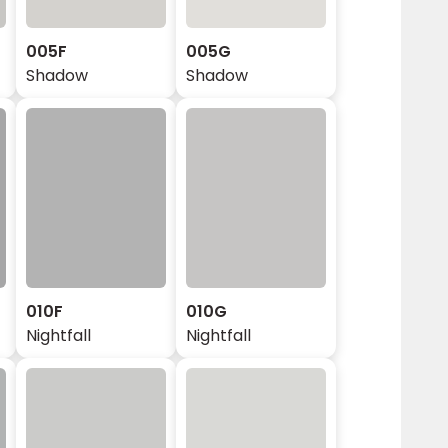
005F
005G
Shadow
Shadow
010F
010G
Nightfall
Nightfall