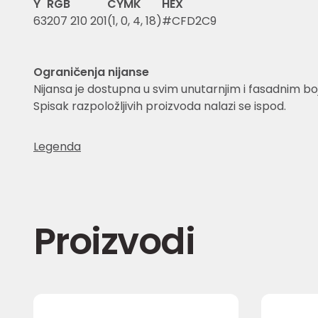
Y
RGB
CYMK
HEX
63
207 210 201
(1, 0, 4, 18)
#CFD2C9
Ograničenja nijanse
Nijansa je dostupna u svim unutarnjim i fasadnim 
Spisak razpoložljivih proizvoda nalazi se ispod.
Legenda
Proizvodi