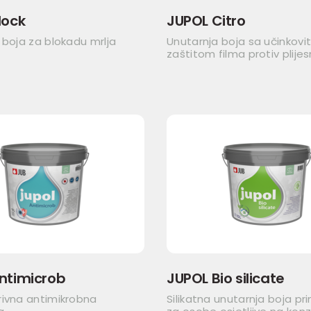
lock
JUPOL Citro
 boja za blokadu mrlja
Unutarnja boja sa učinkov
zaštitom filma protiv plijes
ntimicrob
JUPOL Bio silicate
rivna antimikrobna
Silikatna unutarnja boja pr