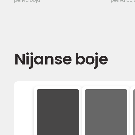
periva boja
periva boj
Nijanse boje