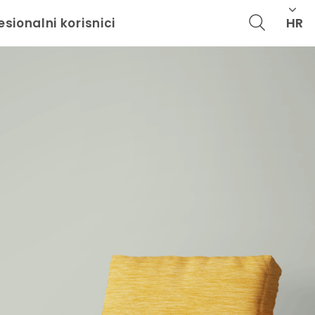
HR
esionalni korisnici