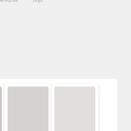
zervanse
boja