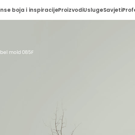
anse boja i inspiracije
Proizvodi
Usluge
Savjeti
Prof
bel mold 085F