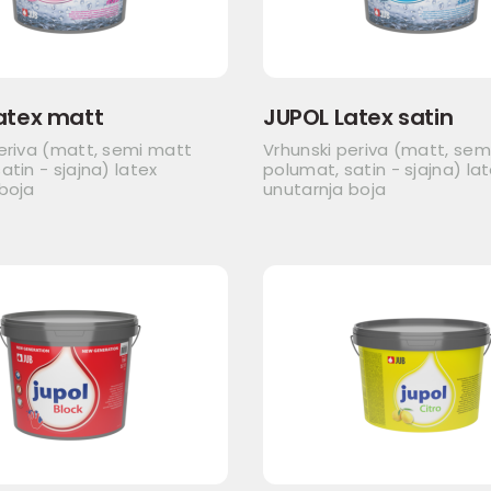
atex matt
JUPOL Latex satin
eriva (matt, semi matt
Vrhunski periva (matt, sem
atin - sjajna) latex
polumat, satin - sjajna) la
boja
unutarnja boja