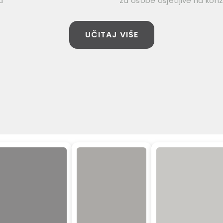
a
za osobe osjetljive na kon
UČITAJ VIŠE