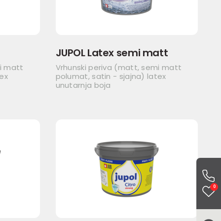
JUPOL Latex semi matt
i matt
Vrhunski periva (matt, semi matt
tex
polumat, satin - sjajna) latex
unutarnja boja
0