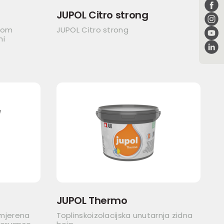
JUPOL Citro strong
itom
JUPOL Citro strong
ni
JUPOL Thermo
imjerena
Toplinskoizolacijska unutarnja zidna