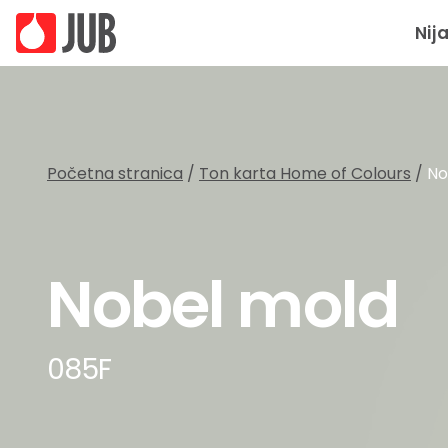
Nij
Početna stranica
/
Ton karta Home of Colours
/
No
Nobel mold
085F