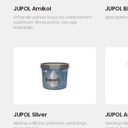
JUPOL Amikol
JUPOL B
Vrhunski periva boja sa učinkovitom
Specijalna
zaštitom filma protiv razvoja
bakterija
JUPOL Silver
JUPOL A
Akrilna odlično pokrivna unutarnja
Visokopok