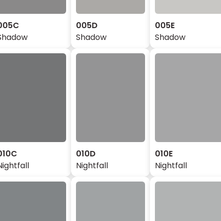
005C
005D
005E
Shadow
Shadow
Shadow
010C
010D
010E
Nightfall
Nightfall
Nightfall