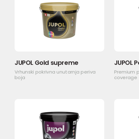
JUPOL Gold supreme
JUPOL P
Vrhunski pokrivna unutarnja periva
Premium p
boja
coverage