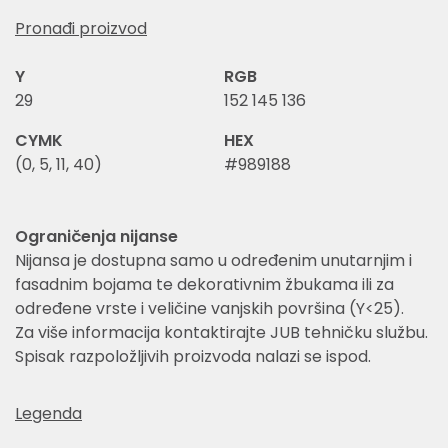
Pronađi proizvod
Y
RGB
29
152 145 136
CYMK
HEX
(0, 5, 11, 40)
#989188
Ograničenja nijanse
Nijansa je dostupna samo u određenim unutarnjim i
fasadnim bojama te dekorativnim žbukama ili za
određene vrste i veličine vanjskih površina (Y<25).
Za više informacija kontaktirajte JUB tehničku službu.
Spisak razpoložljivih proizvoda nalazi se ispod.
Legenda