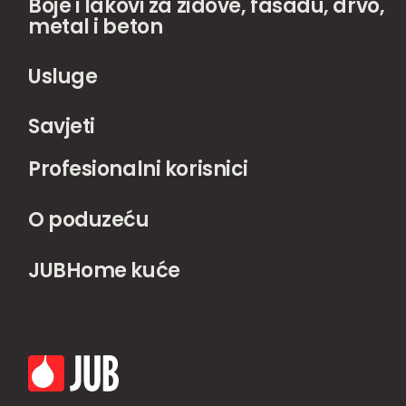
Boje i lakovi za zidove, fasadu, drvo,
metal i beton
Usluge
Savjeti
Profesionalni korisnici
O poduzeću
JUBHome kuće