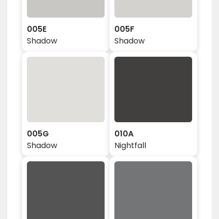
005E
005F
Shadow
Shadow
005G
010A
Shadow
Nightfall