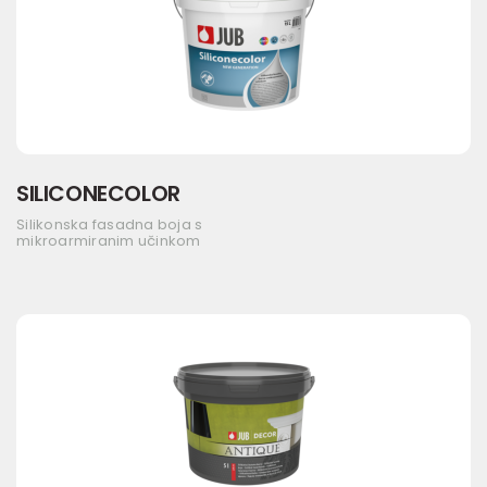
SILICONECOLOR
Silikonska fasadna boja s
mikroarmiranim učinkom