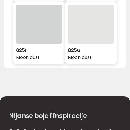
025F
025G
Moon dust
Moon dust
Nijanse boja i inspiracije