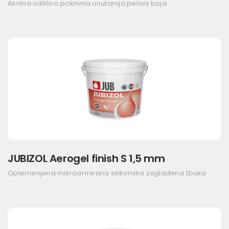
Akrilna odlično pokrivna unutarnja periva boja
JUBIZOL Aerogel finish S 1,5 mm
Oplemenjena mikroarmirana silikonska zaglađena žbuka