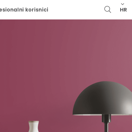
HR
esionalni korisnici