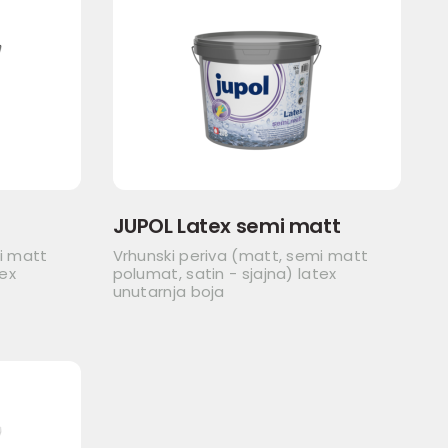
JUPOL Latex semi matt
i matt
Vrhunski periva (matt, semi matt
tex
polumat, satin - sjajna) latex
unutarnja boja