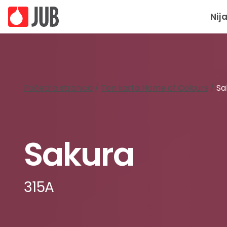
Nij
Početna stranica
/
Ton karta Home of Colours
/
Sa
Sakura
315A