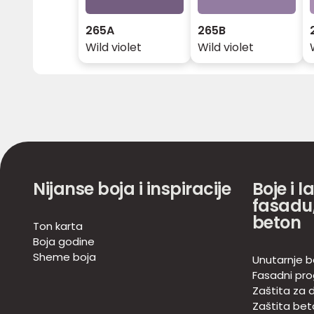
265A
265B
Wild violet
Wild violet
Nijanse boja i inspiracije
Boje i l
fasadu,
beton
Ton karta
Boja godine
Sheme boja
Unutarnje b
Fasadni pr
Zaštita za d
Zaštita bet