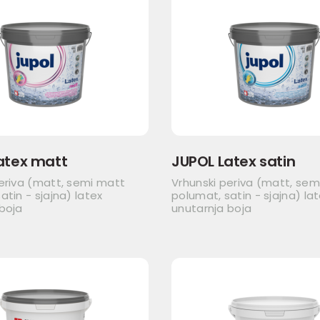
atex matt
JUPOL Latex satin
eriva (matt, semi matt
Vrhunski periva (matt, sem
atin - sjajna) latex
polumat, satin - sjajna) la
boja
unutarnja boja