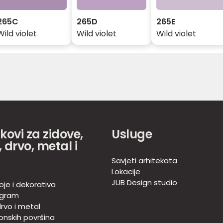
265C
265D
265E
Wild violet
Wild violet
Wild violet
akovi za zidove,
Usluge
 drvo, metal i
Savjeti arhitekata
Lokacije
JUB Design studio
oje i dekorativa
ogram
rvo i metal
onskih površina