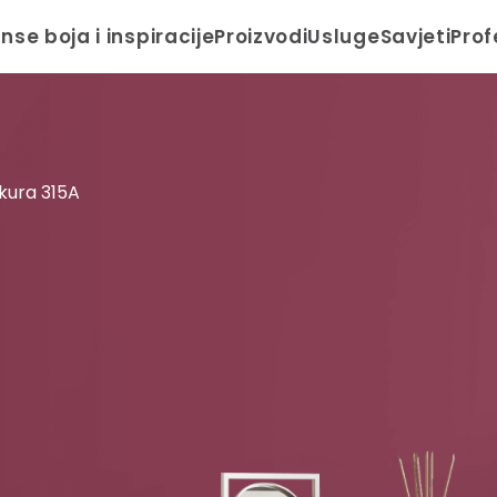
anse boja i inspiracije
Proizvodi
Usluge
Savjeti
Prof
kura 315A