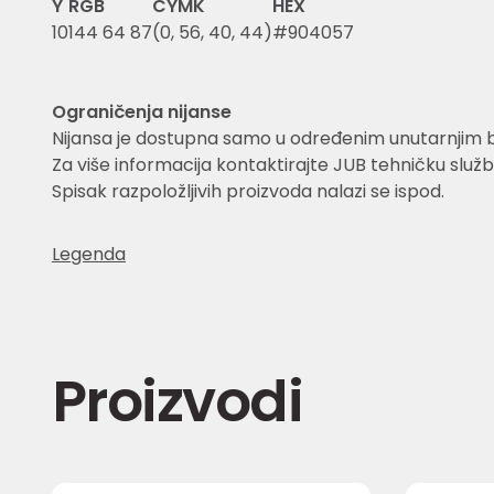
Y
RGB
CYMK
HEX
10
144 64 87
(0, 56, 40, 44)
#904057
Ograničenja nijanse
Nijansa je dostupna samo u određenim unutarnjim 
Za više informacija kontaktirajte JUB tehničku služb
Spisak razpoložljivih proizvoda nalazi se ispod.
Legenda
Proizvodi