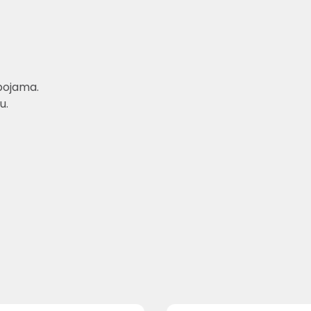
bojama.
u.