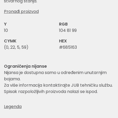
stvarnog stanja.
Pronađi proizvod
Y
RGB
10
104 81 99
CYMK
HEX
(0, 22, 5, 59)
#685163
Ograničenja nijanse
Nijansa je dostupna samo u određenim unutarnjim
bojama.
Za više informacija kontaktirajte JUB tehničku službu.
Spisak razpoložljivih proizvoda nalazi se ispod.
Legenda