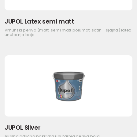
JUPOL Latex semi matt
Vrhunski periva (matt, semi matt polumat, satin - sjajna) latex
unutarnja boja
JUPOL Silver
Akrilna odlično pokrivna unutarnja periva boja