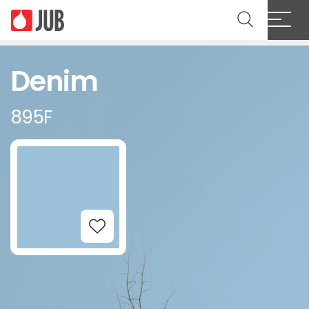
Denim
895F
Add to Wishlist