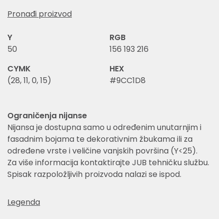
Pronađi proizvod
Y
RGB
50
156 193 216
CYMK
HEX
(28, 11, 0, 15)
#9CC1D8
Ograničenja nijanse
Nijansa je dostupna samo u određenim unutarnjim i
fasadnim bojama te dekorativnim žbukama ili za
određene vrste i veličine vanjskih površina (Y<25).
Za više informacija kontaktirajte JUB tehničku službu.
Spisak razpoložljivih proizvoda nalazi se ispod.
Legenda