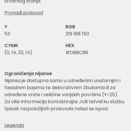
stvarnog stanja.
Pronađi proizvod
Y
RGB
53
219 188 150
CYMK
HEX
(0, 14, 32, 14)
#DBBC96
Ograničenja nijanse
Nijansa je dostupna samo u određenim unutarnjim i
fasadnim bojama te dekorativnim žbukama ili za
određene vrste i veličine vanjskih površina (Y<25).
Za više informacija kontaktirajte JUB tehničku službu.
Spisak razpoložljivih proizvoda nalazi se ispod.
Legenda