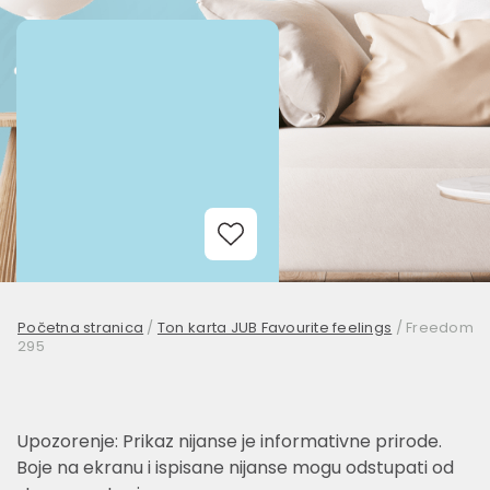
Add to Wishlist
Početna stranica
/
Ton karta JUB Favourite feelings
/
Freedom
295
Upozorenje: Prikaz nijanse je informativne prirode.
Boje na ekranu i ispisane nijanse mogu odstupati od