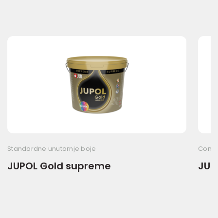
Standardne unutarnje boje
Commo
JUPOL Gold supreme
JUP