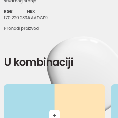
stvarnog stanja.
RGB
HEX
170 220 233
#AADCE9
Pronađi proizvod
U kombinaciji
MORE