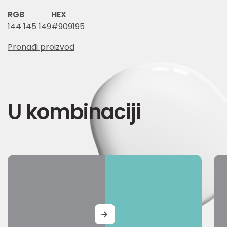
RGB
HEX
144 145 149
#909195
Pronađi proizvod
U kombinaciji
MORE