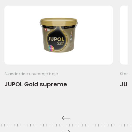
Standardne unutarnje boje
Stand
JUPOL Gold supreme
JUPO