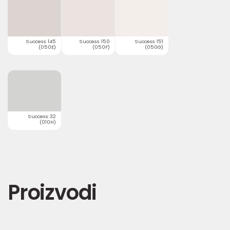
Success 145
Success 150
Success 151
(050E)
(050F)
(050G)
Success 32
(010H)
Proizvodi