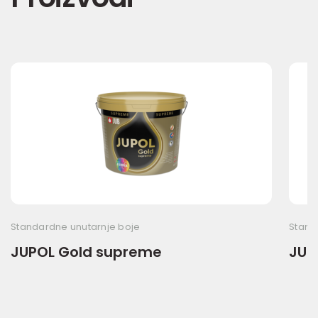
Standardne unutarnje boje
Stand
JUPOL Gold supreme
JUP