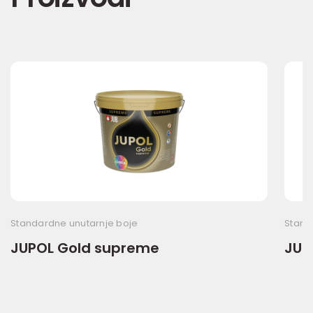
Standardne unutarnje boje
Stand
JUPOL Gold supreme
JUPO